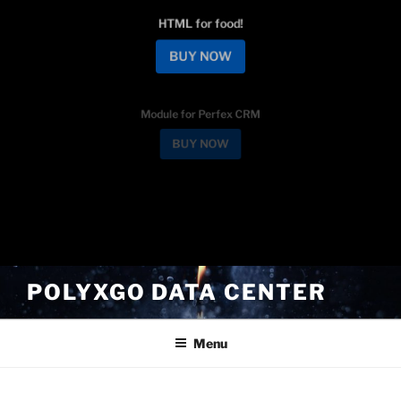
Module for Perfex CRM
BUY NOW
Chuyển
POLYXGO DATA CENTER
đến
phần
nội
Menu
dung