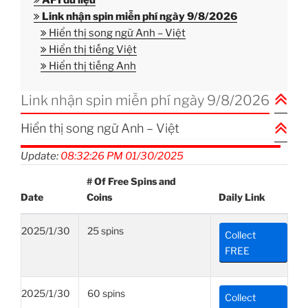
API dữ liệu
Link nhận spin miễn phí ngày
9
/
8
/
2026
Hiển thị song ngữ Anh – Việt
Hiển thị tiếng Việt
Hiển thị tiếng Anh
Link nhận spin miễn phí ngày
9
/
8
/
2026
Hiển thị song ngữ Anh – Việt
Update:
08:32:26 PM 01/30/2025
# Of Free Spins and
Date
Coins
Daily Link
2025/1/30
25 spins
Collect
FREE
2025/1/30
60 spins
Collect