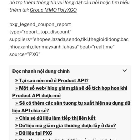
hỗ trợ thêm thông tin vui lòng đặt câu hỏi hoặc tìm hiểu
thêm tại:
Group MMO PolyXGO
pxg_legend_coupon_report
type=”report_top_discount”
suppliers=”shopee,lazada,sendo,tiki,thegioididong,bac
hhoaxanh,dienmayxanh,fahasa” beat=”realtime”
source=”PXG”
Đọc nhanh nội dung chính
Tại sao nên mở ở Product API?
Một số web/ blog giảm giá sẽ dễ tích hợp hơn khi
Product API được mở
Sẽ có thêm các sàn tương tự xuất hiện sử dụng dữ
liệu API chia sẻ?
Chia sẻ dữ liệu làm tiếp thị liên kết
Dữ liệu mã giảm giá thường được lấy ở đâu?
Dữ liệu tại PXG