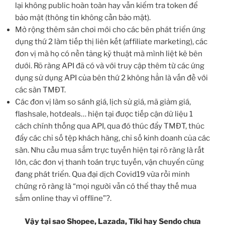
lại không public hoàn toàn hay vẫn kiểm tra token để
bảo mật (thông tin không cần bảo mật).
Mở rộng thêm sân chơi mới cho các bên phát triển ứng
dụng thứ 2 làm tiếp thị liên kết (affiliate marketing), các
đơn vị mà họ có nền tảng kỹ thuật mà mình liệt kê bên
dưới. Rõ ràng API đã có và với truy cập thêm từ các ứng
dụng sử dụng API của bên thứ 2 không hẳn là vấn đề với
các sàn TMĐT.
Các đơn vị làm so sánh giá, lịch sử giá, mã giảm giá,
flashsale, hotdeals… hiện tại được tiếp cận dữ liệu 1
cách chính thống qua API, qua đó thúc đẩy TMĐT, thúc
đẩy các chỉ số tệp khách hàng, chỉ số kinh doanh của các
sàn. Nhu cầu mua sắm trực tuyến hiện tại rõ ràng là rất
lớn, các đơn vị thanh toán trực tuyến, vận chuyển cũng
đang phát triển. Qua đại dịch Covid19 vừa rồi minh
chứng rõ ràng là “mọi người vẫn có thể thay thế mua
sắm online thay vì offline”?.
Vậy tại sao Shopee, Lazada, Tiki hay Sendo chưa