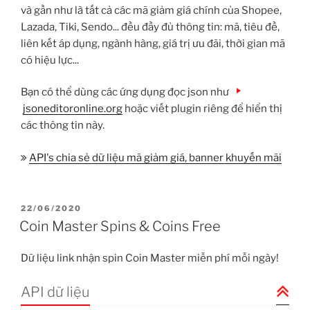
và gần như là tất cả các mã giảm giá chính của Shopee,
Lazada, Tiki, Sendo... đều đầy đủ thông tin: mã, tiêu đề,
liên kết áp dụng, ngành hàng, giá trị ưu đãi, thời gian mã
có hiệu lực...
Bạn có thể dùng các ứng dụng đọc json như
jsoneditoronline.org
hoặc viết plugin riêng để hiển thị
các thông tin này.
API's chia sẻ dữ liệu mã giảm giá, banner khuyến mãi
ĐĂNG
22/06/2020
TRONG
Coin Master Spins & Coins Free
Dữ liệu link nhận spin Coin Master miễn phí mỗi ngày!
API dữ liệu