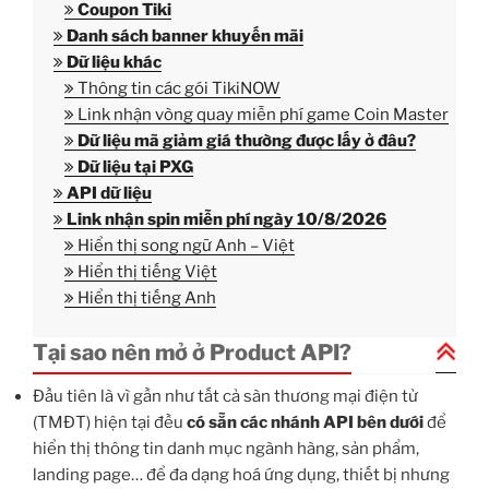
Coupon Tiki
Danh sách banner khuyến mãi
Dữ liệu khác
Thông tin các gói TikiNOW
Link nhận vòng quay miễn phí game Coin Master
Dữ liệu mã giảm giá thường được lấy ở đâu?
Dữ liệu tại PXG
API dữ liệu
Link nhận spin miễn phí ngày
10
/
8
/
2026
Hiển thị song ngữ Anh – Việt
Hiển thị tiếng Việt
Hiển thị tiếng Anh
Tại sao nên mở ở Product API?
Đầu tiên là vì gần như tất cả sàn thương mại điện tử
(TMĐT) hiện tại đều
có sẵn các nhánh API bên dưới
để
hiển thị thông tin danh mục ngành hàng, sản phẩm,
landing page… để đa dạng hoá ứng dụng, thiết bị nhưng