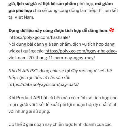
giá
,
lịch sử giá
và
liệt kê sản phẩm
phù hợp,
mã giảm
giá phù hợp
chia sẻ cùng cộng đồng làm tiếp thị liên kết
tại Việt Nam.
Dạng dữ liệu này cũng được tích hợp dễ dàng hơn
:
https://polyxgo.com/flashsale/
Nội dung bài đánh giá sản phẩm, dịch vụ tích hợp dạng
widget quảng cáo:
https://polyxgo.com/ngay-nha-giao-
viet-nam-20-thang-11-nam-nay-ngay-may/
Khi đó API PXG đang chia sẻ tại đây mọi người có thể
tiếp cận trực tiếp từ các sàn rồi:
https://data.polyxgo.com/pxg-data/
Khi Product API bất cứ bên nào có mình sẽ tích hợp cho
mọi người với 1 số đề xuất phi lợi nhuận hợp lý nhất định
với những ai sử dụng.
Có thể ở giai đoạn này chiến lược kinh doanh của các