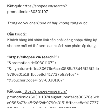
Kết quả
:
https://shopee.vn/search?
promotionId=60301107
Trong đó voucherCode có hay không cũng được.
Cấu trúc 2:
Khách hàng khi nhấn link cần phải đăng nhập/ đăng ký
shopee mới có thể xem danh sách sản phẩm áp dụng.
“
https://shopee.vn/search?
” +
“&promotionId=60301107” +
“&signature=fe1da30676e6cba0585a73d45f26f2db
9790a01518f1bcbe8cf41773758a91ce” +
“&voucherCode=FSV-60301107”
Kết quả
:
https://shopee.vn/search?
promotionId=60301107&signature=fe1da30676e6cb
a0585a73d45f26f2db9790a01518f1bcbe8cf417737