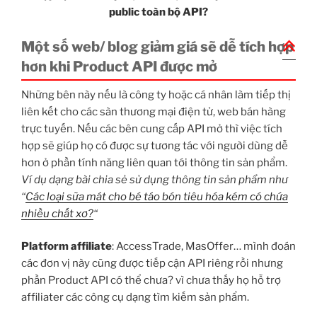
public toàn bộ API?
Một số web/ blog giảm giá sẽ dễ tích hợp
hơn khi Product API được mở
Những bên này nếu là công ty hoặc cá nhân làm tiếp thị
liên kết cho các sàn thương mại điện tử, web bán hàng
trực tuyến. Nếu các bên cung cấp API mở thì việc tích
hợp sẽ giúp họ có được sự tương tác với người dùng dễ
hơn ở phần tính năng liên quan tới thông tin sản phẩm.
Ví dụ dạng bài chia sẻ sử dụng thông tin sản phẩm như
“
Các loại sữa mát cho bé táo bón tiêu hóa kém có chứa
nhiều chất xơ?
“
Platform affiliate
: AccessTrade, MasOffer… mình đoán
các đơn vị này cũng được tiếp cận API riêng rồi nhưng
phần Product API có thể chưa? vì chưa thấy họ hỗ trợ
affiliater các công cụ dạng tìm kiếm sản phẩm.