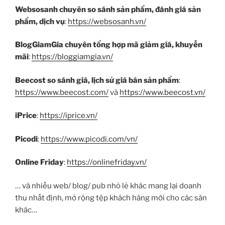
Websosanh chuyên so sánh sản phẩm, đánh giá sản
phẩm, dịch vụ
:
https://websosanh.vn/
BlogGiamGia chuyên tổng hợp mã giảm giá, khuyến
mãi
:
https://bloggiamgia.vn/
Beecost so sánh giá, lịch sử giá bán sản phẩm
:
https://www.beecost.com/
và
https://www.beecost.vn/
iPrice
:
https://iprice.vn/
Picodi
:
https://www.picodi.com/vn/
Online Friday
:
https://onlinefriday.vn/
… và nhiều web/ blog/ pub nhỏ lẻ khác mang lại doanh
thu nhất định, mở rộng tệp khách hàng mới cho các sàn
khác…