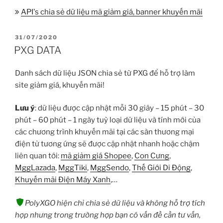
API's chia sẻ dữ liệu mã giảm giá, banner khuyến mãi
ĐĂNG
31/07/2020
TRONG
PXG DATA
Danh sách dữ liệu JSON chia sẻ từ PXG để hỗ trợ làm
site giảm giá, khuyến mãi!
Lưu ý
: dữ liệu được cập nhật mỗi 30 giây – 15 phút – 30
phút – 60 phút – 1 ngày tuỳ loại dữ liệu và tính mới của
các chương trình khuyến mãi tại các sàn thương mại
điện tử tương ứng sẽ được cập nhật nhanh hoặc chậm
liên quan tới:
mã giảm giá Shopee
,
Con Cưng
,
MggLazada
,
MggTiki
,
MggSendo
,
Thế Giới Di Động
,
Khuyến mãi Điện Máy Xanh
,…
PolyXGO hiện chỉ chia sẻ dữ liệu và không hỗ trợ tích
hợp nhưng trong trường hợp bạn có vấn đề cần tư vấn,