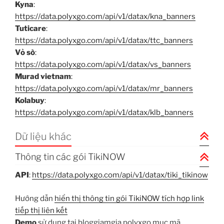
Kyna
:
https://data.polyxgo.com/api/v1/datax/kna_banners
Tuticare
:
https://data.polyxgo.com/api/v1/datax/ttc_banners
Vỏ sò
:
https://data.polyxgo.com/api/v1/datax/vs_banners
Murad vietnam
:
https://data.polyxgo.com/api/v1/datax/mr_banners
Kolabuy
:
https://data.polyxgo.com/api/v1/datax/klb_banners
Dữ liệu khác
Thông tin các gói TikiNOW
API
:
https://data.polyxgo.com/api/v1/datax/tiki_tikinow
Hướng dẫn
hiển thị thông tin gói TikiNOW tích hợp link
tiếp thị liên kết
Demo
sử dụng tại bloggiamgia polyxgo mục mã