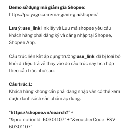
Demo sử dụng mã giảm giá Shopee
:
https://polyxgo.com/ma-giam-gia/shopee/
Lưu ý
:
use_link
link lấy và Lưu mã shopee yêu cầu
khách hàng phải đăng ký và đăng nhập tại Shopee,
Shopee App.
Cấu trúc liên kết áp dụng trường
use_link
đã bị loại bỏ
khỏi dữ liệu trả về thay vào đó cấu trúc này tích hợp
theo cấu trúc như sau:
Cấu trúc 1:
Khách hàng không cần phải đăng nhập vẫn có thể xem
được danh sách sản phẩm áp dụng.
“
https://shopee.vn/search?
” +
“&promotionId=60301107” + “&voucherCode=FSV-
60301107”